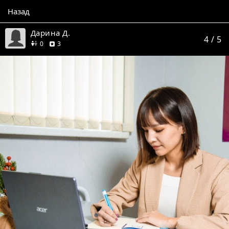
Назад
Дарина Д.
4
/ 5
друзей
отзыва
0
3