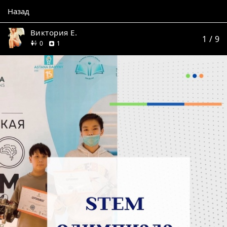
Назад
Виктория Е.
1
/ 9
друзей
отзыв
0
1