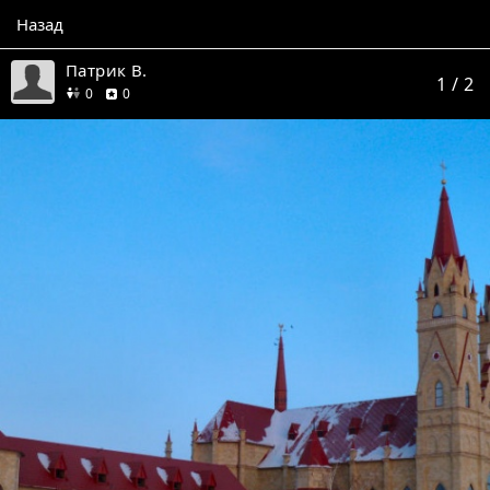
Назад
Патрик В.
1
/ 2
друзей
отзывов
0
0