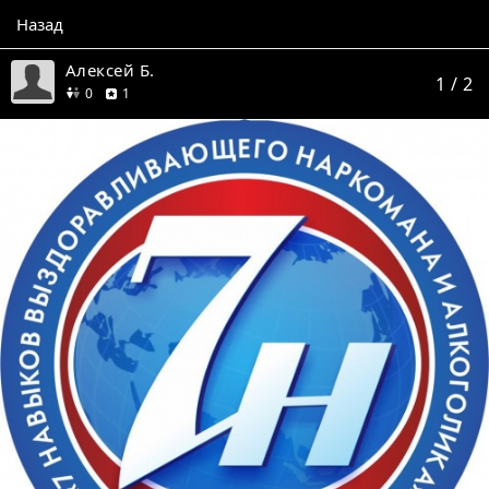
Назад
Алексей Б.
1
/ 2
друзей
отзыв
0
1