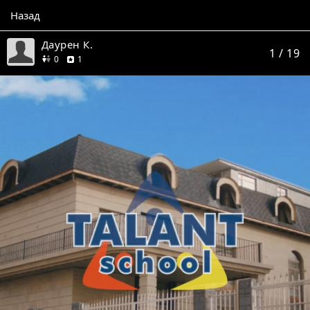
Назад
Даурен К.
1
/ 19
друзей
отзыв
0
1