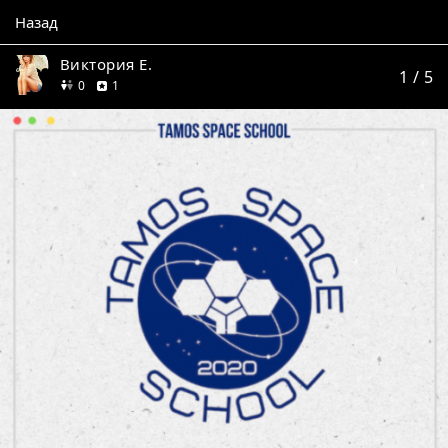
Назад
Виктория Е.
1
/ 5
друзей
отзыв
0
1