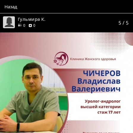
Назад
Гульмира К.
5
/ 5
друзей
отзывов
0
0