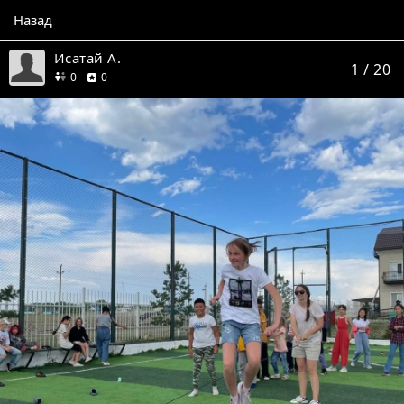
Назад
Исатай А.
1
/ 20
друзей
отзывов
0
0