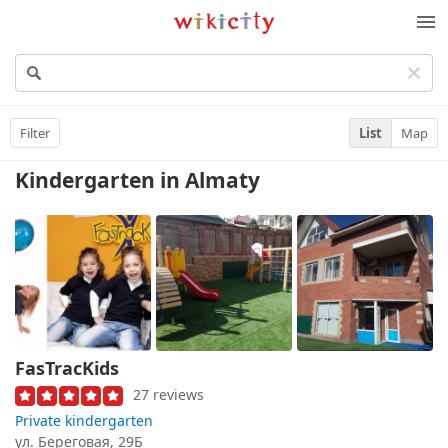
Wikicity
M
Filter
List
Map
Kindergarten
in Almaty
FasTracKids
27 reviews
Private kindergarten
ул. Береговая, 29Б