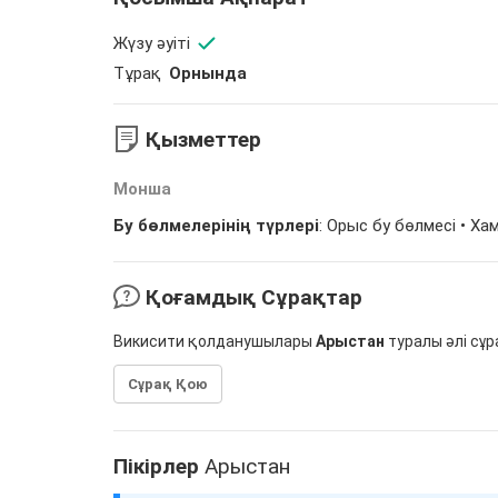
Жүзу әуіті
Тұрақ
Орнында
Қызметтер
Монша
Бу бөлмелерінің түрлері
: Орыс бу бөлмесі •
Ха
Қоғамдық Сұрақтар
Викисити қолданушылары
Арыстан
туралы әлі сұ
Сұрақ Қою
Пікірлер
Арыстан