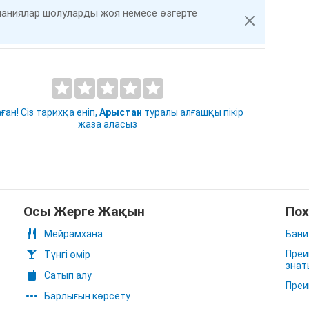
компаниялар шолуларды жоя немесе өзгерте
ан! Сіз тарихқа еніп,
Арыстан
туралы алғашқы пікір
жаза аласыз
Осы Жерге Жақын
Пох
Мейрамхана
Бани
Преи
Түнгі өмір
знат
Сатып алу
Преи
Барлығын көрсету