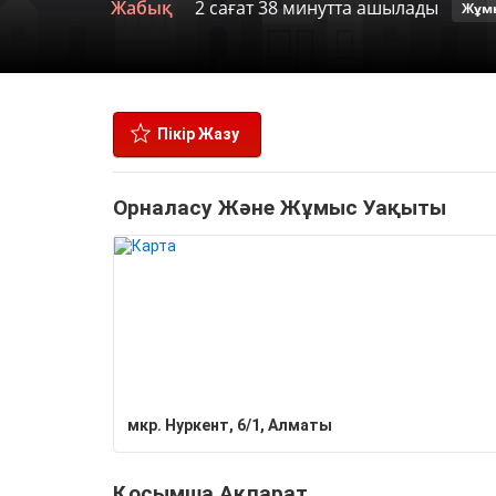
Жабық
2 сағат 38 минутта ашылады
Жұм
Пікір Жазу
Орналасу Және Жұмыс Уақыты
​мкр. Нуркент, 6/1, Алматы
Қосымша Ақпарат