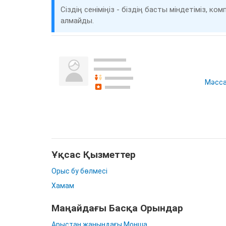
Сіздің сеніміңіз - біздің басты міндетіміз, 
алмайды.
Мәссағ
Ұқсас Қызметтер
Орыс бу бөлмесі
Хамам
Маңайдағы Басқа Орындар
Арыстан жанындағы Монша