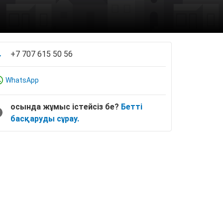
+7 707 615 50 56
WhatsApp
осында жұмыс істейсіз бе?
Бетті
басқаруды сұрау.