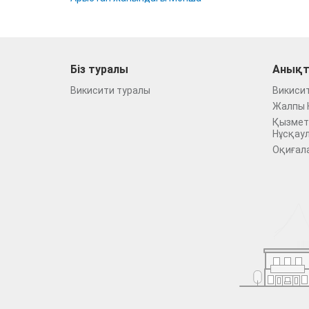
Біз туралы
Анықт
Викисити туралы
Викиси
Жалпы 
Қызмет
Нұсқау
Оқиғал