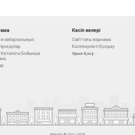
ама
Кәсіп иелері
ти хабарласыңыз
Сайттағы жарнама
Нұсқаулар
Кәсіпкерлікті Қолдау
 Каталогы Бойынша
Орын Қосу
лық
ар
Wikicity © 2011-2026