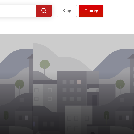
Кіру
Тіркеу