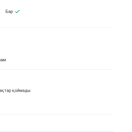
Бар
мам
рақтар қоймады.