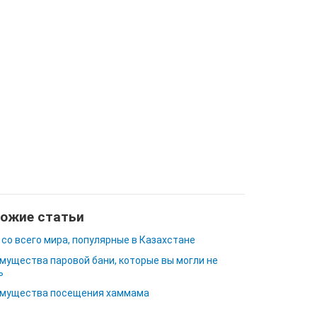
ожие статьи
 со всего мира, популярные в Казахстане
мущества паровой бани, которые вы могли не
ь
мущества посещения хаммама