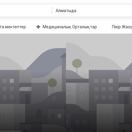
та мектептер
Медициналық Орталықтар
Пікір Жазу