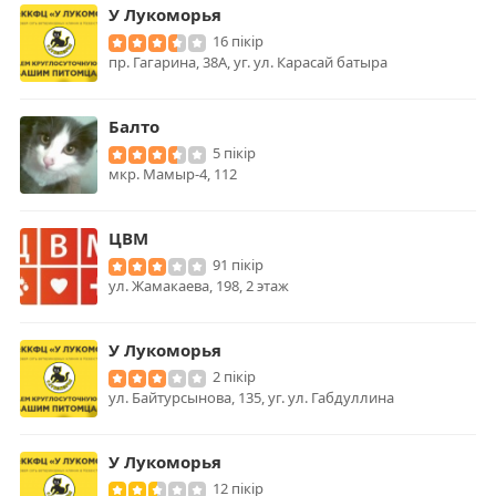
У Лукоморья
16 пікір
пр. Гагарина, 38А, уг. ул. Карасай батыра
Балто
5 пікір
мкр. Мамыр-4, 112
ЦВМ
91 пікір
ул. Жамакаева, 198, 2 этаж
У Лукоморья
2 пікір
ул. Байтурсынова, 135, уг. ул. Габдуллина
У Лукоморья
12 пікір