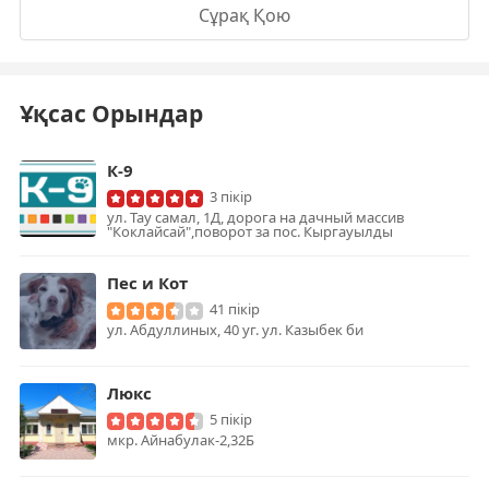
Сұрақ Қою
Ұқсас Орындар
К-9
3 пікір
ул. Тау самал, 1Д, дорога на дачный массив
"Коклайсай",поворот за пос. Кыргауылды
Пес и Кот
41 пікір
ул. Абдуллиных, 40 уг. ул. Казыбек би
Люкс
5 пікір
мкр. Айнабулак-2,32Б