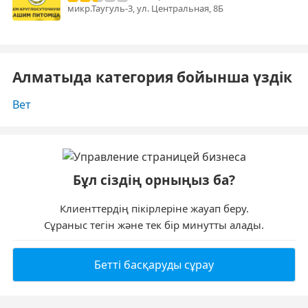
микр.Таугуль-3, ул. Центральная, 8Б
Алматыда категория бойынша үздік
Вет
Бұл сіздің орныңыз ба?
Клиенттердің пікірлеріне жауап беру.
Сұраныс тегін және тек бір минутты алады.
Бетті басқаруды сұрау