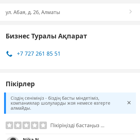
ул. Абая, д. 26, Алматы
Бизнес Туралы Ақпарат
+7 727 261 85 51
Пікірлер
Сіздің сеніміңіз - біздің басты міндетіміз,
×
компаниялар шолуларды жоя немесе өзгерте
алмайды.
Пікіріңізді бастаңыз ...
Nika N.