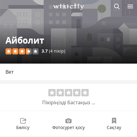
М
Викисити
Айболит
3.7
(4 пікір)
Вет
Пікіріңізді бастаңыз ...
Бөлісу
Фотосурет қосу
Сақтау