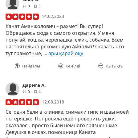
друзей
отзывов
0
3
14.02.2023
Канат Аманжолович – рахмет! Вы супер!
Обращаюсь сюда с самого открытия. У меня
попугай, кошка, черепашка, ёжик, собачка. Всем
настоятельно рекомендую Айболит! Сказать что
тут грамотные, ...
ары қарай оқу
Пайдалы
Көңілді
Қызықты
Дарига А.
друзей
отзывов
0
4
12.08.2018
Сегодня бвли в клинике, снимали гипс и швы моей
потеряшке. Попросила еще проверить ушки,
оказалось просто были немного грязненькие.
Девушка в очках, помощница Каната