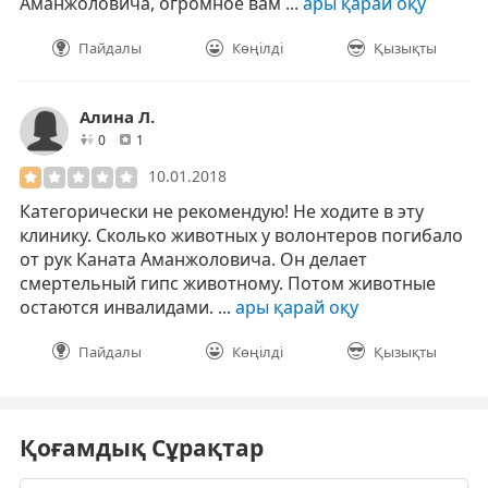
Аманжоловича, огромное вам ...
ары қарай оқу
Пайдалы
Көңілді
Қызықты
Алина Л.
друзей
отзывов
0
1
10.01.2018
Категорически не рекомендую! Не ходите в эту
клинику. Сколько животных у волонтеров погибало
от рук Каната Аманжоловича. Он делает
смертельный гипс животному. Потом животные
остаются инвалидами. ...
ары қарай оқу
Пайдалы
Көңілді
Қызықты
Қоғамдық Сұрақтар