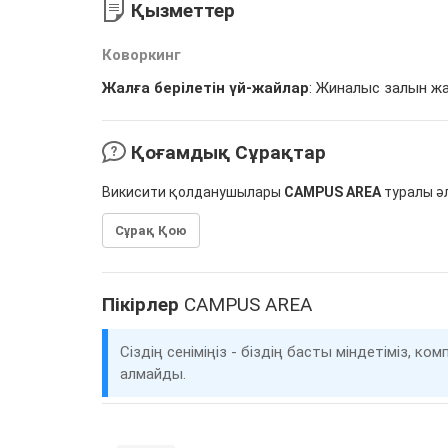
Қызметтер
Коворкинг
Жалға берілетін үй-жайлар
: Жиналыс залын жа
Қоғамдық Сұрақтар
Викисити қолданушылары
CAMPUS AREA
туралы әл
Сұрақ Қою
Пікірлер
CAMPUS AREA
Сіздің сеніміңіз - біздің басты міндетіміз, 
алмайды.