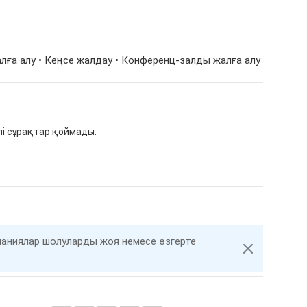
лға алу • Кеңсе жалдау • Конференц-залды жалға алу
і сұрақтар қоймады.
компаниялар шолуларды жоя немесе өзгерте