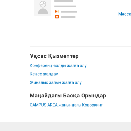
Мәссағ
Ұқсас Қызметтер
Конференц-залды жалға алу
Кеңсе жалдау
Жиналыс залын жалға алу
Маңайдағы Басқа Орындар
CAMPUS AREA жанындағы Коворкинг