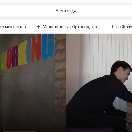
та мектептер
Медициналық Орталықтар
Пікір Жазу