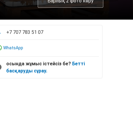
Барлық 2 фото көру
+7 707 783 51 07
WhatsApp
осында жұмыс істейсіз бе?
Бетті
басқаруды сұрау.