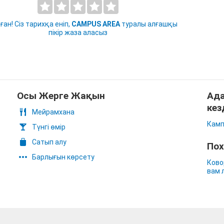
ан! Сіз тарихқа еніп,
CAMPUS AREA
туралы алғашқы
пікір жаза аласыз
Осы Жерге Жақын
Ада
кез
Мейрамхана
Камп
Түнгі өмір
Сатып алу
Пох
Барлығын көрсету
Ково
вам 