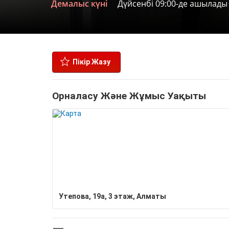
Демалыс күні
Дүйсенбі 09:00-де ашылады
Пікір Жазу
Орналасу Және Жұмыс Уақыты
​Утепова, 19а​, 3 этаж, Алматы