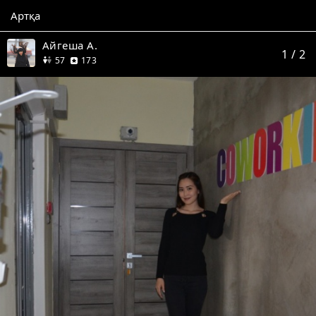
Артқа
Айгеша А.
1
/ 2
дос
пікір
57
173