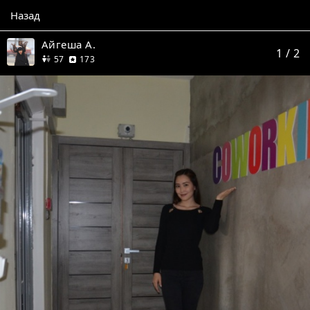
Назад
Айгеша А.
1
/ 2
друзей
отзыва
57
173