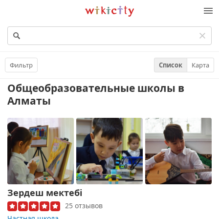
Викисити
Фильтр
Список
Карта
Общеобразовательные школы
в
Алматы
Зердеш мектебі
25 отзывов
Частная школа