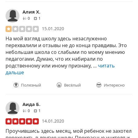
Алия Х.
друзей
отзывов
0
1
15.01.2020
На мой взгляд школу здесь незаслуженно
перехвалили и отзывы не до конца правдивы. Это
небольшая школа со слабыми по моему мнению
педагогами. Думаю, что их набирали по
родственному или иному признаку, ...
читать
дальше
Полезный
Весёлый
Интересно
Аида Б.
друзей
отзывов
0
1
14.01.2020
Проучившись здесь месяц, мой ребенок не захотел
переходить в другую школу. Прекрасные учителя и