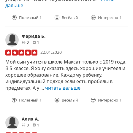
дальше
Полезный
1
Весёлый
Интересно
1
Фарида Б.
друзей
отзывов
0
1
22.01.2020
Мой сын учится в школе Максат только с 2019 года.
В 5 классе. Я хочу сказать здесь хорошие учителя и
хорошее образование. Каждому ребёнку,
индивидуальный подход если есть пробелы в
предметах. А у ...
читать дальше
Полезный
1
Весёлый
Интересно
1
Алия А.
друзей
отзывов
0
1