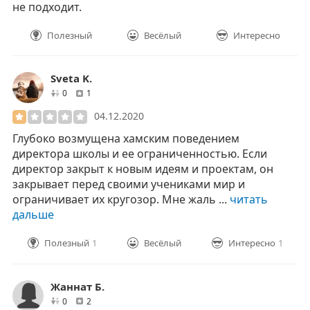
не подходит.
Полезный
Весёлый
Интересно
Sveta K.
друзей
отзывов
0
1
04.12.2020
Глубоко возмущена хамским поведением
директора школы и ее ограниченностью. Если
директор закрыт к новым идеям и проектам, он
закрывает перед своими учениками мир и
ограничивает их кругозор. Мне жаль ...
читать
дальше
Полезный
1
Весёлый
Интересно
1
Жаннат Б.
друзей
отзывов
0
2