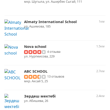
мкр. Шугыла, ул. ​Аширбек Сыгай, 111
Almaty International School
1км
ул. Ашимова, 185
Nova school
1.5км
4 отзыва
​ул. Нурпеисова, 229
ABC SCHOOL
2.7км
13 отзывов
мкр. Аксай 5, 25
Зердеш мектебі
2.4км
ул. Абишева, 26