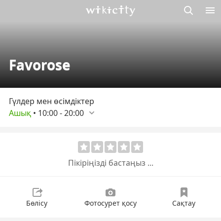
М
Викисити
Favorose
Гүлдер мен өсімдіктер
Ашық
•
10:00
-
20:00
Пікіріңізді бастаңыз ...
Бөлісу
Фотосурет қосу
Сақтау