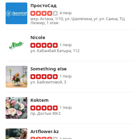
ПростоСад
4 пікір
мкр. Астана, 1/10, ул. Шаляпина, уг. ул. Саина, ТЦ
Люмир, 1 этаж
Nicole
1 пікір
ул. Кабанбай батыра, 112
Something else
1 пікір
ул. Байсеитовой, 3
Koktem
1 пікір
пр. Достык 89/2
Artflower.kz
1 пікір