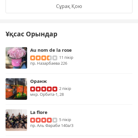
Сұрақ Қою
Ұқсас Орындар
Au nom de la rose
11 пікір
пр. Назарбаева 226
Оранж
2 пікір
мкр. Орбита-1, 28
La flore
5 пікір
пр. Аль Фараби 140а/3