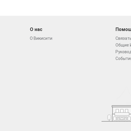
О нас
Помо
О Викисити
Связать
Общие 
Руковод
Событи