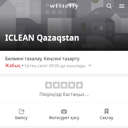
М
Викисити
ICLEAN Qazaqstan
Бөлмені тазалау, Кеңсені тазарту
Жабық
•
Ертең сағат 09:00-да ашылады
Пікіріңізді бастаңыз ...
Бөлісу
Фотосурет қосу
Сақтау