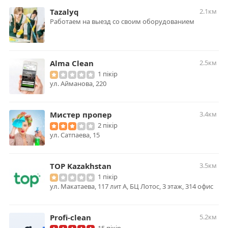
Tazalyq
2.1км
Работаем на выезд со своим оборудованием
Alma Clean
2.5км
1 пікір
ул. ​Айманова, 220
Мистер пропер
3.4км
2 пікір
ул. Сатпаева, 15
TOP Kazakhstan
3.5км
1 пікір
ул. Макатаева, 117 лит А, БЦ Лотос, 3 этаж, 314 офис
Profi-clean
5.2км