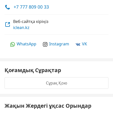
+7 777 809 00 33
Веб-сайтқа кіріңіз
iclean.kz
WhatsApp
Instagram
VK
Қоғамдық Сұрақтар
Сұрақ Қою
Жақын Жердегі ұқсас Орындар