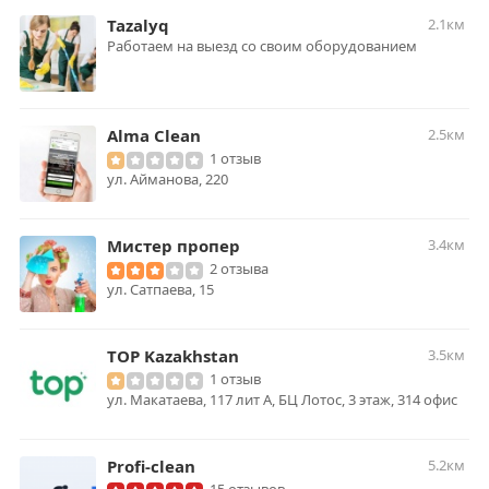
Tazalyq
2.1км
Работаем на выезд со своим оборудованием
Alma Clean
2.5км
1 отзыв
ул. ​Айманова, 220
Мистер пропер
3.4км
2 отзыва
ул. Сатпаева, 15
TOP Kazakhstan
3.5км
1 отзыв
ул. Макатаева, 117 лит А, БЦ Лотос, 3 этаж, 314 офис
Profi-clean
5.2км