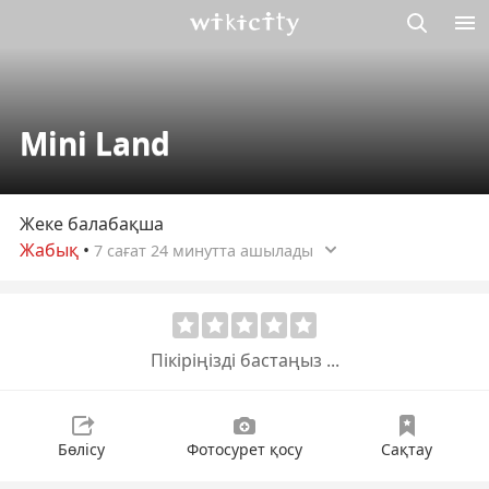
М
Викисити
Mini Land
Жеке балабақша
Жабық
•
7 сағат 24 минутта ашылады
Пікіріңізді бастаңыз ...
Бөлісу
Фотосурет қосу
Сақтау