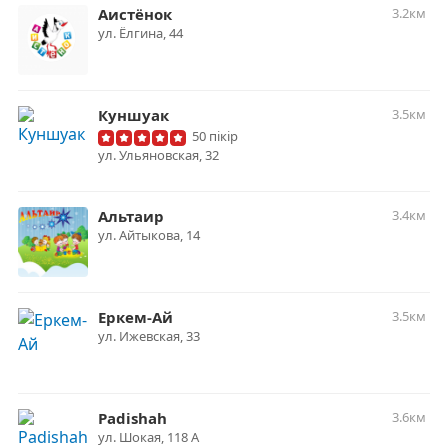
Аистёнок
3.2км
ул. ​Ёлгина, 44
Куншуак
3.5км
50 пікір
ул. Ульяновская, 32
Альтаир
3.4км
ул. Айтыкова, 14
Еркем-Ай
3.5км
ул. Ижевская, 33
Padishah
3.6км
ул. ​Шокая, 118 А