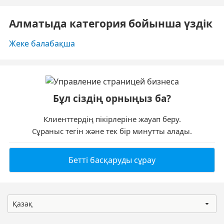
Алматыда категория бойынша үздік
Жеке балабақша
Бұл сіздің орныңыз ба?
Клиенттердің пікірлеріне жауап беру.
Сұраныс тегін және тек бір минутты алады.
Бетті басқаруды сұрау
Қазақ