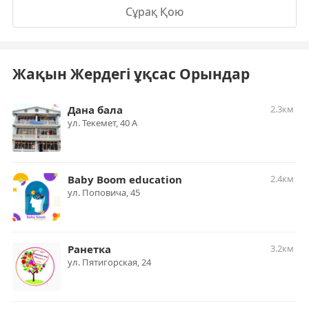
Сұрақ Қою
Жақын Жердегі ұқсас Орындар
Дана бала
2.3км
ул. ​Текемет, 40 А
Baby Boom education
2.4км
​ул. Поповича, 45
Ранетка
3.2км
ул. ​Пятигорская, 24