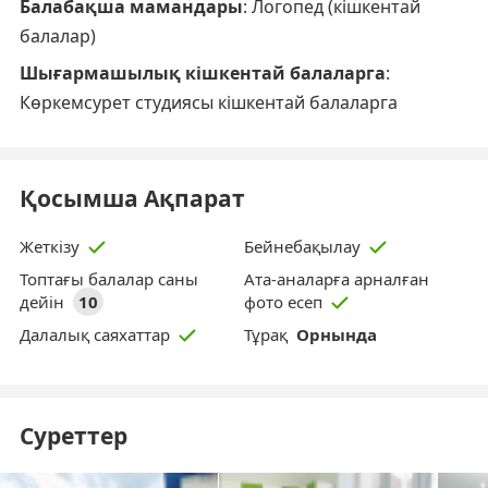
Балабақша мамандары
: Логопед (кішкентай
балалар)
Шығармашылық кішкентай балаларга
:
Көркемсурет студиясы кішкентай балаларга
Қосымша Ақпарат
Жеткізу
Бейнебақылау
Топтағы балалар саны
Ата-аналарға арналған
дейін
10
фото есеп
Тұрақ
Орнында
Далалық саяхаттар
Суреттер