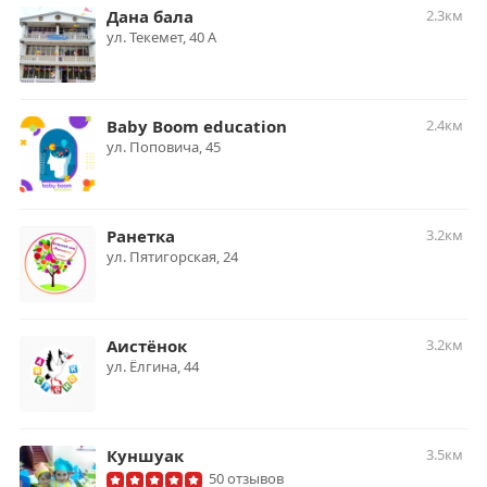
Дана бала
2.3км
ул. ​Текемет, 40 А
Baby Boom education
2.4км
​ул. Поповича, 45
Ранетка
3.2км
ул. ​Пятигорская, 24
Аистёнок
3.2км
ул. ​Ёлгина, 44
Куншуак
3.5км
50 отзывов