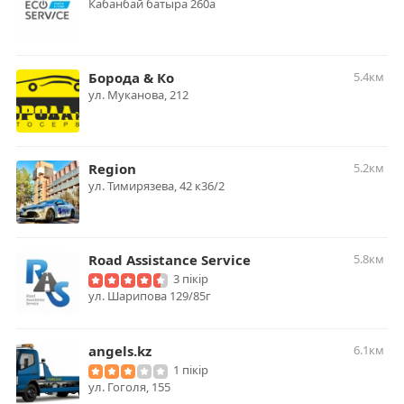
Кабанбай батыра 260а
Борода & Ко
5.4км
ул. Муканова, 212
Region
5.2км
ул. Тимирязева, 42 к36/2
Road Assistance Service
5.8км
3 пікір
ул. Шарипова 129/85г
angels.kz
6.1км
1 пікір
ул. Гоголя, 155