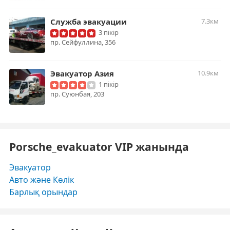
Служба эвакуации
7.3км
3 пікір
пр. Сейфуллина, 356
Эвакуатор Азия
10.9км
1 пікір
​пр. Суюнбая, 203
Porsche_evakuator VIP жанында
Эвакуатор
Авто және Көлік
Барлық орындар