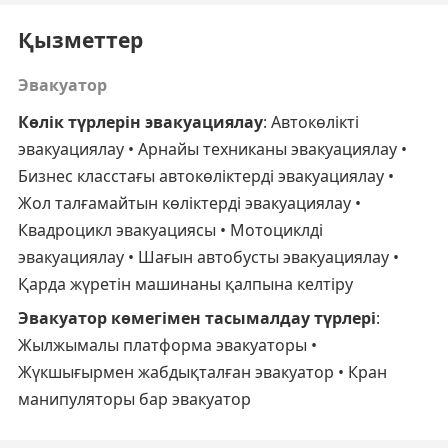
Қызметтер
Эвакуатор
Көлік түрлерін эвакуациялау
: Автокөлікті
эвакуациялау • Арнайы техниканы эвакуациялау •
Бизнес класстағы автокөліктерді эвакуациялау •
Жол талғамайтын көліктерді эвакуациялау •
Квадроцикл эвакуациясы • Мотоциклді
эвакуациялау • Шағын автобусты эвакуациялау •
Қарда жүретін машинаны қалпына келтіру
Эвакуатор көмегімен тасымалдау түрлері
:
Жылжымалы платформа эвакуаторы •
Жүкшығырмен жабдықталған эвакуатор • Кран
манипуляторы бар эвакуатор