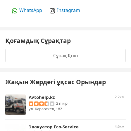
WhatsApp
Instagram
Қоғамдық Сұрақтар
Сұрақ Қою
Жақын Жердегі ұқсас Орындар
Avtohelp.kz
2.2км
2 пікір
​ул. Караоткел, 182
Эвакуатор Eco-Service
4.6км