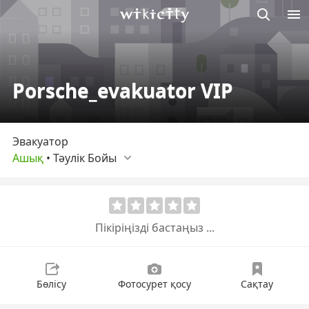
М
Викисити
Porsche_evakuator VIP
Эвакуатор
Ашық
•
Тәулік Бойы
Пікіріңізді бастаңыз ...
Бөлісу
Фотосурет қосу
Сақтау