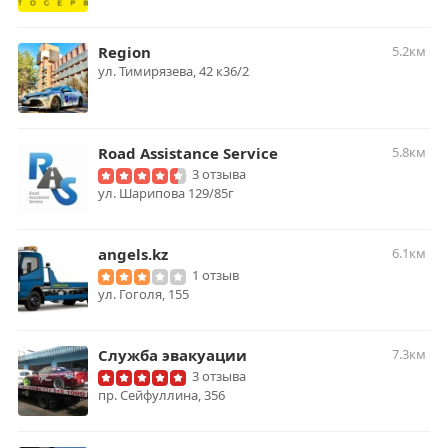
Region
5.2км
ул. Тимирязева, 42 к36/2
Road Assistance Service
5.8км
3 отзыва
ул. Шарипова 129/85г
angels.kz
6.1км
1 отзыв
ул. Гоголя, 155
Служба эвакуации
7.3км
3 отзыва
пр. Сейфуллина, 356