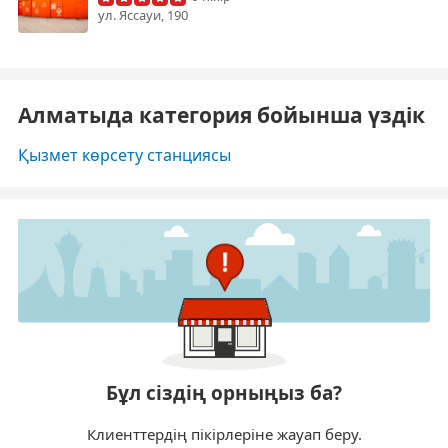
​ул. Яссауи, 190
Алматыда категория бойынша үздік
Қызмет көрсету станциясы
Бұл сіздің орныңыз ба?
Клиенттердің пікірлеріне жауап беру.