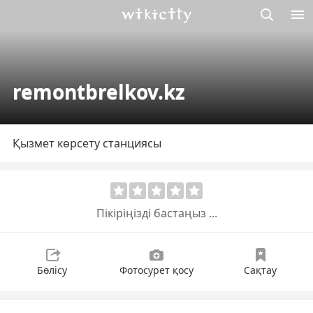
М
Викисити
remontbrelkov.kz
Қызмет көрсету станциясы
Пікіріңізді бастаңыз ...
Бөлісу
Фотосурет қосу
Сақтау