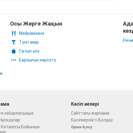
Осы Жерге Жақын
Ада
кез
Мейрамхана
Ричм
Түнгі өмір
Сатып алу
Барлығын көрсету
аж
ама
Кәсіп иелері
ти хабарласыңыз
Сайттағы жарнама
Нұсқаулар
Кәсіпкерлікті Қолдау
 Каталогы Бойынша
Орын Қосу
лық