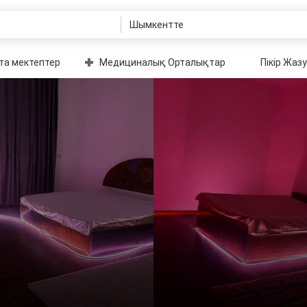
та мектептер
Медициналық Орталықтар
Пікір Жазу