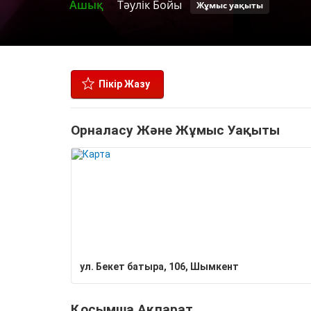
Ашық
Тәулік Бойы
Жұмыс уақыты
Пікір Жазу
Орналасу Және Жұмыс Уақыты
ул. Бекет батыра, 106, Шымкент
Қосымша Ақпарат