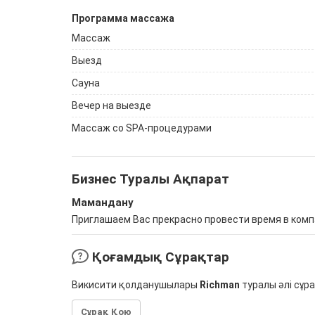
Программа массажа
Массаж
Выезд
Сауна
Вечер на выезде
Массаж со SPA-процедурами
Бизнес Туралы Ақпарат
Мамандану
Приглашаем Вас прекрасно провести время в комп
Қоғамдық Сұрақтар
Викисити қолданушылары
Richman
туралы әлі сұр
Сұрақ Қою