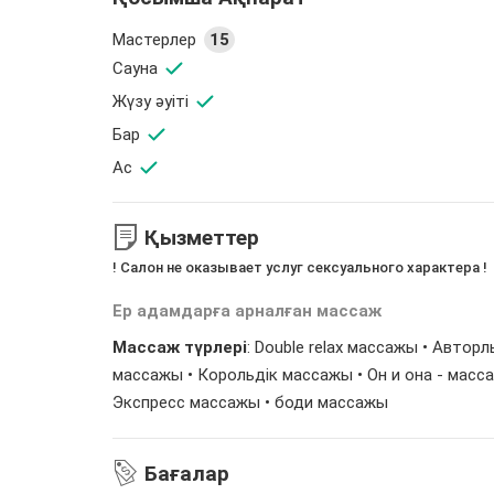
Мастерлер
15
Сауна
Жүзу әуіті
Бар
Ас
Қызметтер
! Салон не оказывает услуг сексуального характера !
Ер адамдарға арналған массаж
Массаж түрлері
: Double relax массажы • Авто
массажы • Корольдік массажы • Он и она - масс
Экспресс массажы •
боди массажы
Бағалар