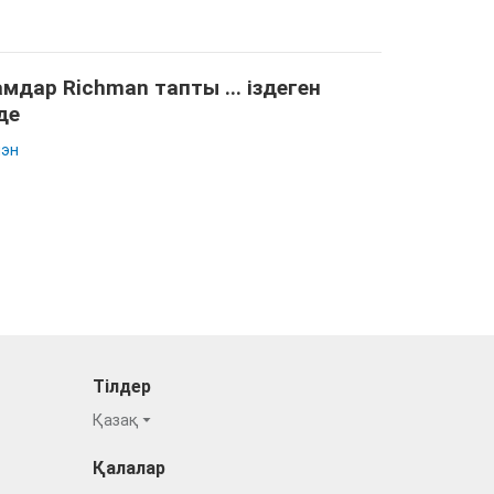
мдар Richman тапты ... іздеген
де
эн
Тілдер
Қазақ
Қалалар