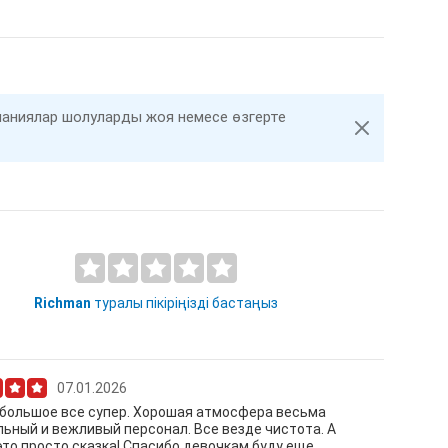
компаниялар шолуларды жоя немесе өзгерте
Richman
туралы пікіріңізді бастаңыз
07.01.2026
большое все супер. Хорошая атмосфера весьма
ьный и вежливый персонал. Все везде чистота. А
то просто сказка! Спасибо девочкам буду еще