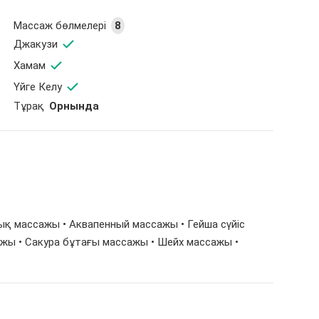
Массаж бөлмелері
8
Джакузи
Хамам
Үйге Келу
Тұрақ
Орнында
рлық массажы • Аквапенный массажы • Гейша сүйіс
ажы • Сакура бұтағы массажы • Шейх массажы •