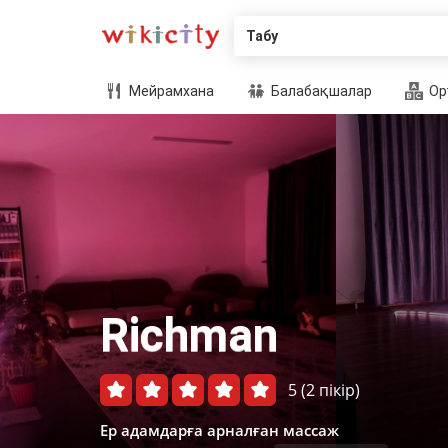
Табу
Мейрамхана
Балабақшалар
Ор
Richman
5
(2 пікір)
Ер адамдарға арналған массаж