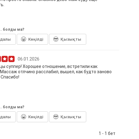
ь.
... болды ма?
йдалы
Көңілді
Қызықты
06.01.2026
ы суппер! Хорошее отношение, встретили как
 Массаж отлчино расслабил, вышел, как будто заново
 Спасибо!
... болды ма?
йдалы
Көңілді
Қызықты
1 - 1 бет