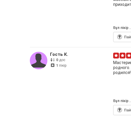
приходит
Бұл пiкiр 
Па
Гость К.
0
дос
Мастериц
1
пікір
родного.
родился!
Бұл пiкiр 
Па