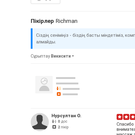
Пікірлер
Richman
Сіздің сеніміңіз - біздің басты міндетіміз, 
алмайды.
Сұрыптау
Викисити
Нурсултан О.
0
дос
Спасибо 
2
пікір
внимател
массаж э