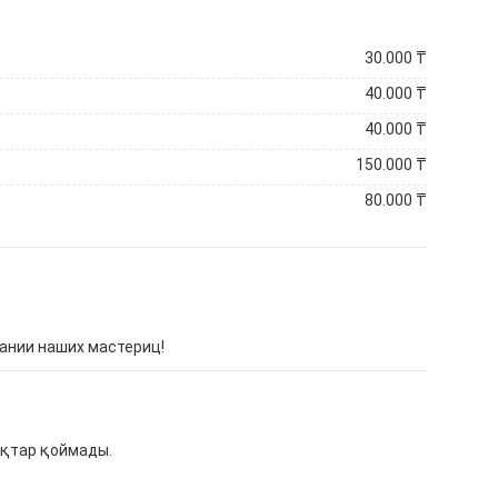
30.000
₸
40.000
₸
40.000
₸
150.000
₸
80.000
₸
ании наших мастериц!
ақтар қоймады.