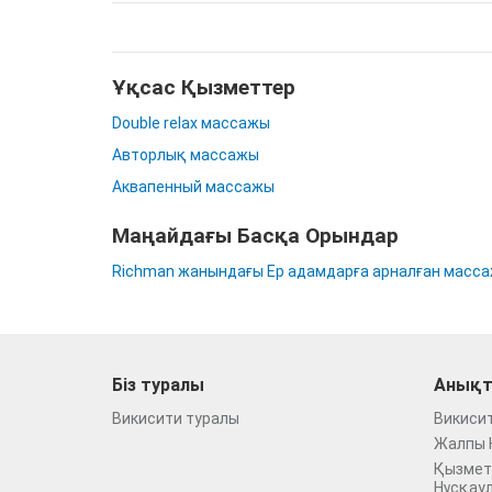
Ұқсас Қызметтер
Double relax массажы
Авторлық массажы
Аквапенный массажы
Маңайдағы Басқа Орындар
Richman жанындағы Ер адамдарға арналған масс
Біз туралы
Анықт
Викисити туралы
Викиси
Жалпы 
Қызмет
Нұсқау