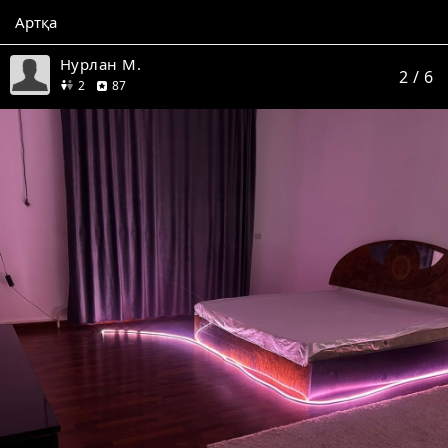
Артқа
Нурлан М.
2
/ 6
дос
пікір
2
87