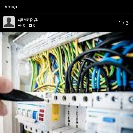
Артқа
Дамир Д.
1
/ 3
дос
пікір
0
0