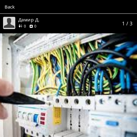
Back
Дамир Д.
1
/ 3
friends
reviews
0
0