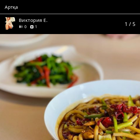
Артқа
Виктория Е.
1
/ 5
дос
пікір
0
1