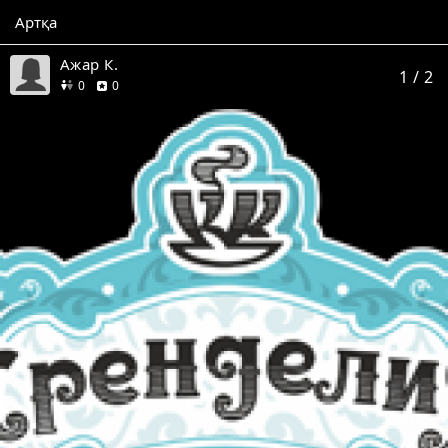
Артқа
Ажар К.
1
/ 2
дос
пікір
0
0