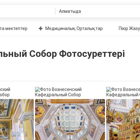
та мектептер
Медициналық Орталықтар
Пікір Жазу
льный Собор Фотосуреттері