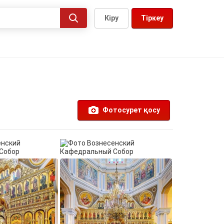
Кіру
Тіркеу
Фотосурет қосу