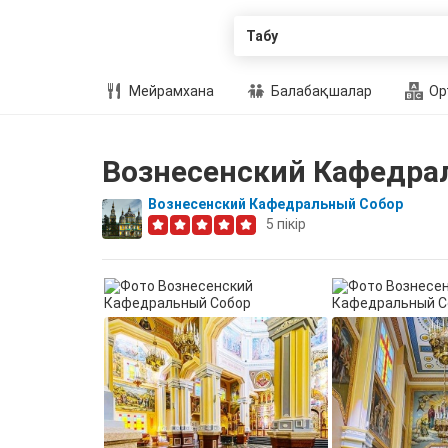
Табу
Мейрамхана
Балабақшалар
Ор
Вознесенский Кафедра
Вознесенский Кафедральный Собор
5
пікір