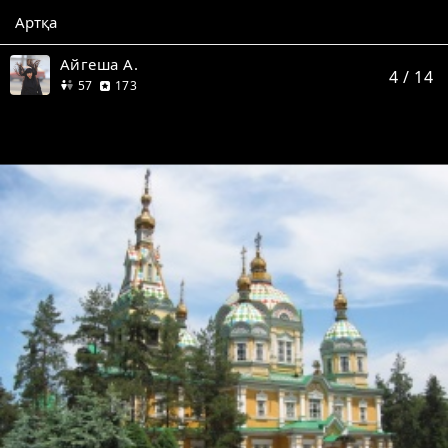
Артқа
Айгеша А.
4
/ 14
дос
пікір
57
173