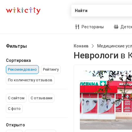
Найти
Рестораны
Детск
Фильтры
Конаев
Медицинские усл
Неврологи
в 
Сортировка
Рекомендовано
Рейтингу
По количеству отзывов
С сайтом
С отзывами
С фото
Открыто