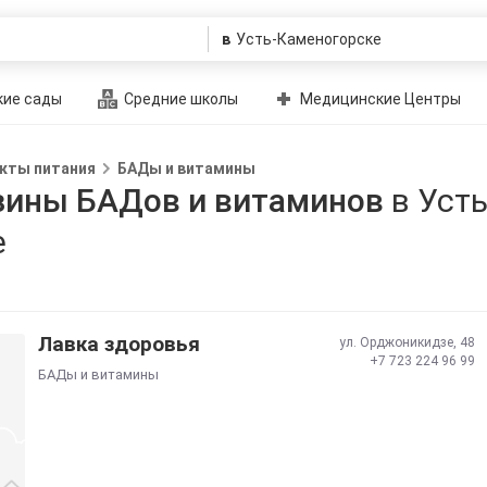
в
ие сады
Средние школы
Медицинские Центры
кты питания
БАДы и витамины
зины БАДов и витаминов
в Усть
е
Лавка здоровья
ул. Орджоникидзе, 48
+7 723 224 96 99
БАДы и витамины