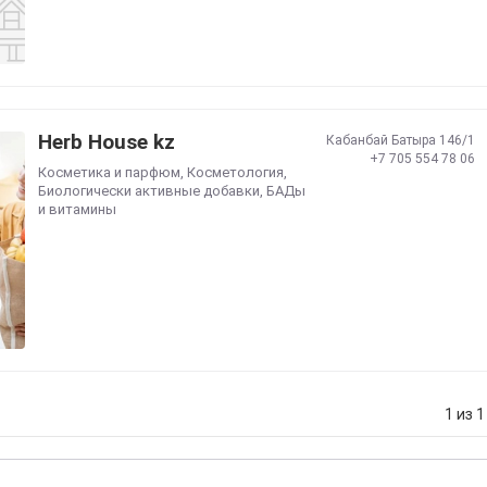
Herb House kz
Кабанбай Батыра 146/1
+7 705 554 78 06
Косметика и парфюм
,
Косметология
,
Биологически активные добавки
,
БАДы
и витамины
1 из 1