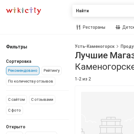
Найти
Рестораны
Детск
Фильтры
Усть-Каменогорск
Проду
Лучшие Мага
Сортировка
Каменогорск
Рекомендовано
Рейтингу
1-2 из 2
По количеству отзывов
С сайтом
С отзывами
С фото
Открыто