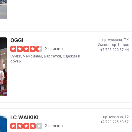
OGGI
пр. Ауэзова, ТК
Император, 1 этаж
2 отзыва
+7 723 220 87 44
Сумки, Чемоданы, Барсетки
,
Одежда и
обувь
LC WAIKIKI
пр. Ауэзова, 12
+7 723 225 63 57
3 отзыва