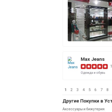
Max Jeans
Одежда и обувь
1
2
3
4
5
6
7
8
Другие Покупки в Ус
Аксессуары и бижутерия