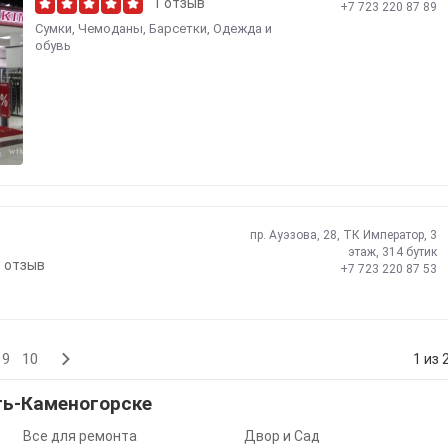
1 отзыв
+7 723 220 87 89
Сумки, Чемоданы, Барсетки
,
Одежда и
обувь
пр. Ауэзова, 28, ТК Император, 3
этаж, 314 бутик
1 отзыв
+7 723 220 87 53
9
10
1 из 
ть-Каменогорске
Все для ремонта
Двор и Сад