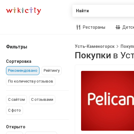
Найти
Рестораны
Детск
Фильтры
Усть-Каменогорск
Покуп
Покупки
в Ус
Сортировка
Рекомендовано
Рейтингу
По количеству отзывов
С сайтом
С отзывами
С фото
Открыто