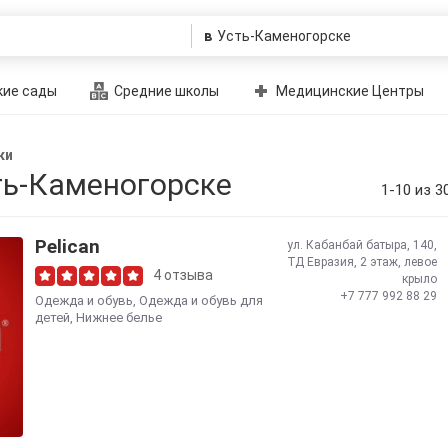
в
ие сады
Средние школы
Медицинские Центры
ки
ть-Каменогорске
1-10 из 3
Pelican
ул. Кабанбай батыра, 140,
ТД Евразия, 2 этаж, левое
4 отзыва
крыло
+7 777 992 88 29
Одежда и обувь
,
Одежда и обувь для
детей
,
Нижнее белье