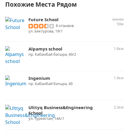
Похожие Места Рядом
Future School
менее
50м
8 отзывов
ул. Бектурова, 19/1
Alpamys school
1.8км
пр. Кабанбай батыра, 49/2
Ingenium
1.9км
пр. Кабанбай батыра, 49
Ulttyq Business&Engineering
2.3км
School
​ул. Туркестан, 14А/1