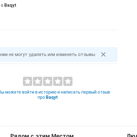
 о
Baqyt
.
ании не могут удалять или изменять отзывы.
 Вы можете войти в историю и написать первый отзыв
про
Baqyt
Рядом с этим Местом
Люд