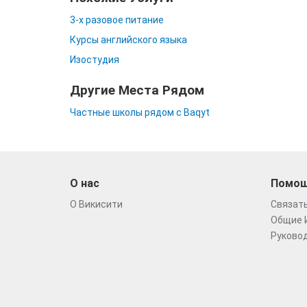
3-х разовое питание
Курсы английского языка
Изостудия
Другие Места Рядом
Частные школы рядом с Baqyt
О нас
Помо
О Викисити
Связать
Общие 
Руковод