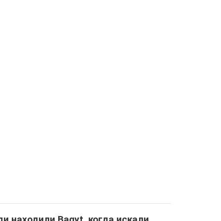
и находили Baqyt, когда искали ...