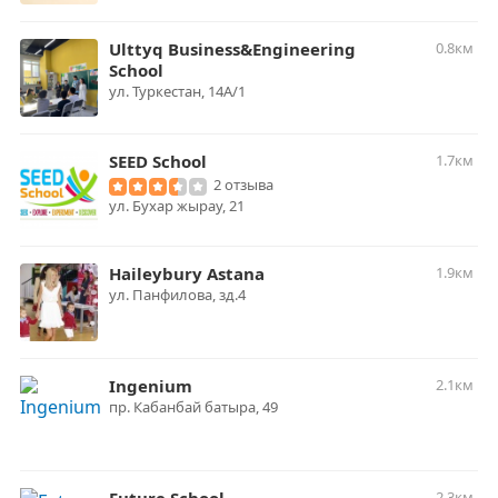
Ulttyq Business&Engineering
0.8км
School
​ул. Туркестан, 14А/1
SEED School
1.7км
2 отзыва
​ул. Бухар жырау, 21
Haileybury Astana
1.9км
ул. Панфилова, зд.4
Ingenium
2.1км
пр. Кабанбай батыра, 49
2.3км