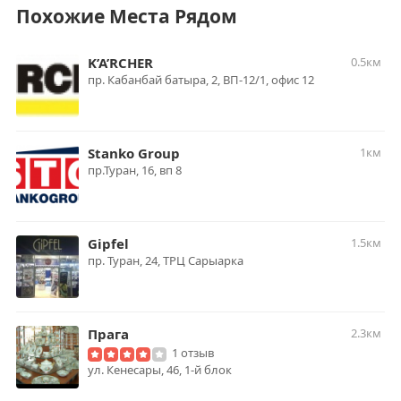
Похожие Места Рядом
K’A’RCHER
0.5км
пр. Кабанбай батыра, 2, ВП-12/1, офис 12
Stanko Group
1км
пр.Туран, 16, вп 8
Gipfel
1.5км
пр. Туран, 24, ТРЦ Сарыарка
Прага
2.3км
1 отзыв
ул. Кенесары, 46, 1-й блок