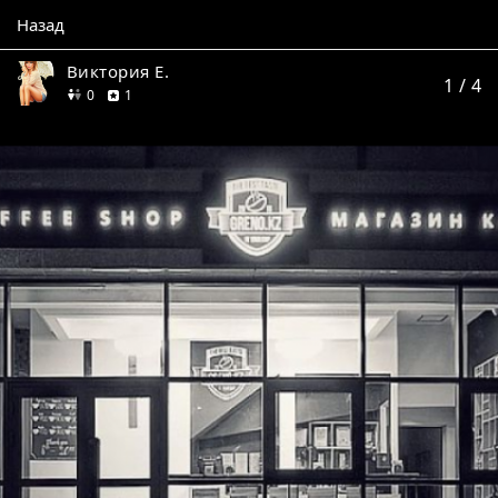
Назад
Виктория Е.
1
/ 4
друзей
отзыв
0
1