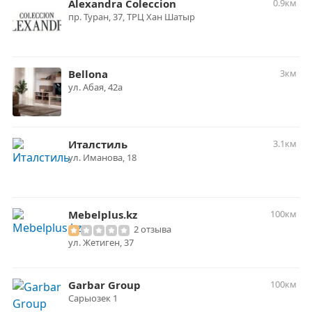
Alexandra Coleccion
0.9км
пр. Туран, 37, ТРЦ Хан Шатыр
Bellona
3км
ул. Абая, 42а
Италстиль
3.1км
ул. Иманова, 18
Mebelplus.kz
100км
2 отзыва
ул. Жетиген, 37
Garbar Group
100км
Сарыозек 1