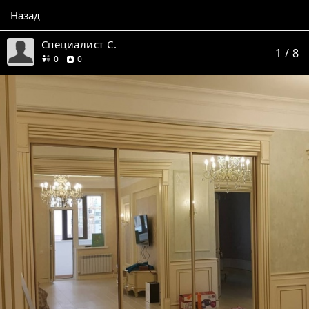
Назад
Специалист С.
1
/ 8
друзей
отзывов
0
0