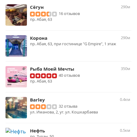
Сёгун
290м
16 отзывов
пр. Абая, 63
Корона
290м
пр. Абая, 63, при гостинице "G Empire", 1 этаж
Рыба Моей Мечты
350м
40 отзывов
пр. Абая, 63
Barley
0.4км
32 отзыва
ул. Иманова, 2, уг. ул. Кошкарбаева
Нефть
0.5км
пр. Туран, 50