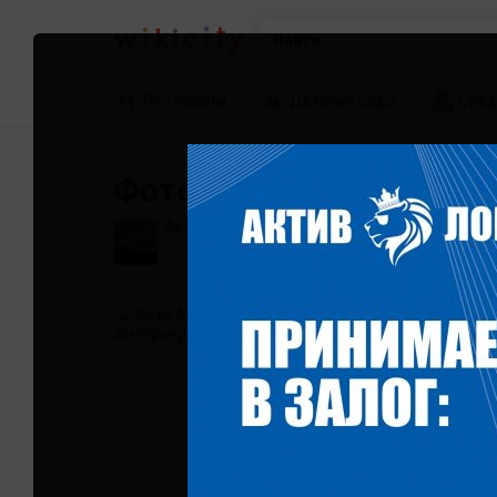
Найти
Рестораны
Детские сады
Сред
Фотографии Актив Лом
Актив Ломбард