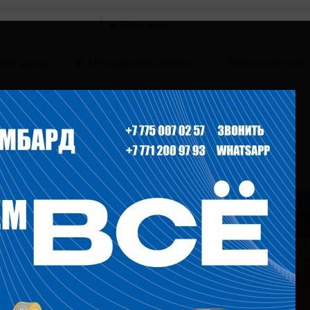
в
ние школы
Медицинские Центры
Написать Отзыв
бард