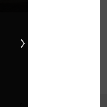
1 из 1
Языки