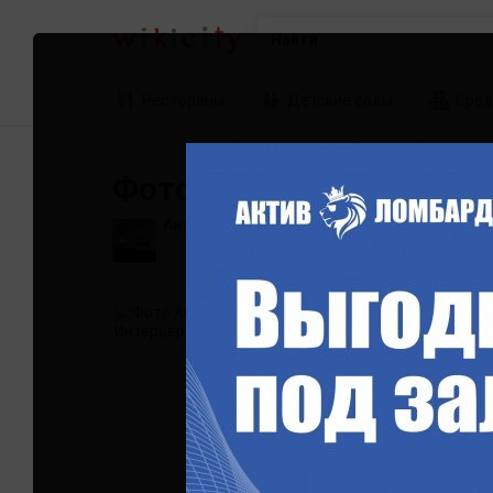
Найти
Рестораны
Детские сады
Сред
Фотографии Актив Лом
Актив Ломбард