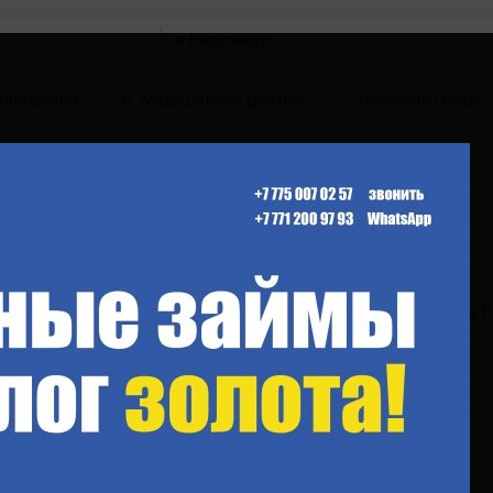
в
ние школы
Медицинские Центры
Написать Отзыв
бард