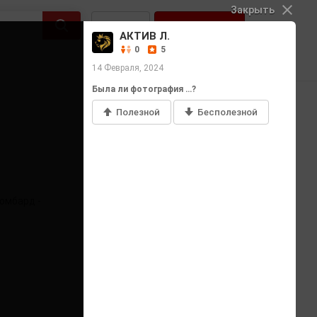
Закрыть
Войти
Регистрация
АКТИВ Л.
0
5
14 Февраля, 2024
Была ли фотография …?
Полезной
Бесполезной
Добавить фото