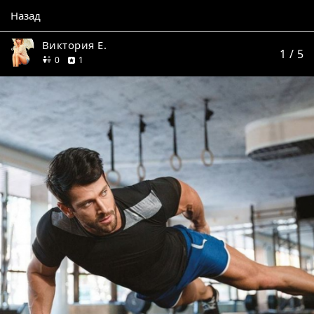
Назад
Виктория Е.
1
/ 5
друзей
отзыв
0
1