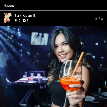
Назад
Виктория Е.
2
/ 3
друзей
отзыв
0
1