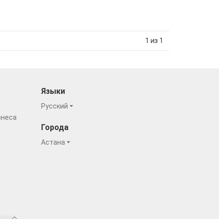
1 из 1
Языки
Русский
знеса
Города
Астана