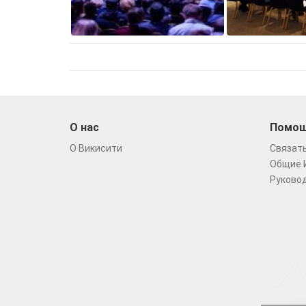
О нас
Помо
О Викисити
Связать
Общие 
Руковод