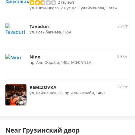
2 reviews
ул. Пятницкого, 23, уг. ул. Сулейменова, 1 этаж
Tavaduri
2.2Km
ул. Розыбакиева, 165А
Nino
2.3Km
пр. Аль-Фараби, 140а, МФК VILLA
REMIZOVKA
2.8Km
ул. Байшешек, 2Б, пр. Аль-Фараби, 140/1
Near Грузинский двор