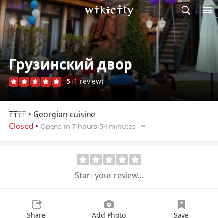
M
Wikicity
Грузинский двор
5
(1 review)
₸₸
₸₸
• Georgian cuisine
Closed
•
Opens in 7 hours 54 minutes
Start your review...
Share
Add Photo
Save