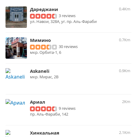
Дареджани
0.4Km
3 reviews
ул. Навои, 328А, уг. пр. Аль-Фараби
Мимино
0.7Km
30 reviews
мкр. Орбита-1, 6
Askaneli
0.9Km
мкр. Мирас, 2В
Ариал
2Km
9 reviews
пр. Аль-Фараби, 142
Хинкальная
2.1Km